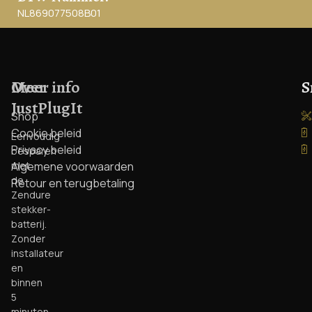
NL869077508B01
Over
Meer info
S
JustPlugIt
Shop
Cookie beleid
Eenvoudig
Privacy beleid
besparen
met
Algemene voorwaarden
de
Retour en terugbetaling
Zendure
stekker-
batterij.
Zonder
installateur
en
binnen
5
minuten