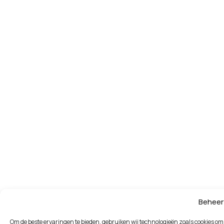
Beheer
Om de beste ervaringen te bieden, gebruiken wij technologieën zoals cookies om 