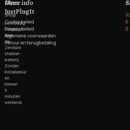
Over
Meer info
S
JustPlugIt
Shop
Cookie beleid
Eenvoudig
Privacy beleid
besparen
met
Algemene voorwaarden
de
Retour en terugbetaling
Zendure
stekker-
batterij.
Zonder
installateur
en
binnen
5
minuten
werkend.