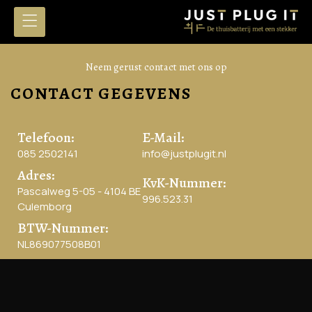
Neem gerust contact met ons op
CONTACT GEGEVENS
Telefoon:
E-Mail:
085 2502141
info@justplugit.nl
Adres:
KvK-Nummer:
Pascalweg 5-05 - 4104 BE
996.523.31
Culemborg
BTW-Nummer:
NL869077508B01