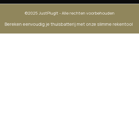
©2025 JustPlugIt - Alle rechten voorbehouden
Bereken eenvoudig je thuisbatterij met onze slimme rekentool