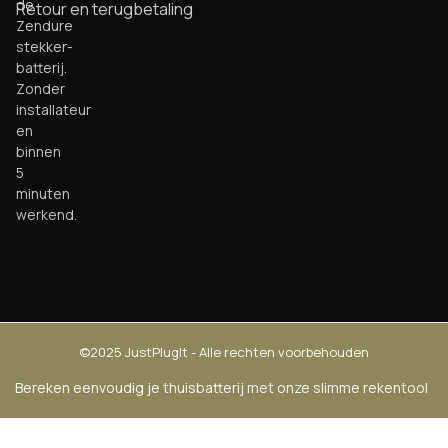
de
Retour en terugbetaling
Zendure
stekker-
batterij.
Zonder
installateur
en
binnen
5
minuten
werkend.
©2025 JustPlugIt - Alle rechten voorbehouden
Bereken eenvoudig je thuisbatterij met onze slimme rekentool