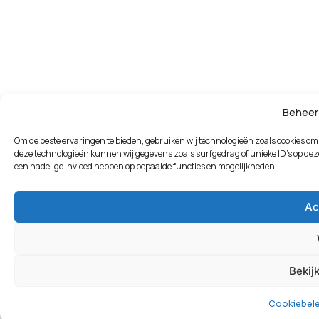
Beheer
Om de beste ervaringen te bieden, gebruiken wij technologieën zoals cookies om 
deze technologieën kunnen wij gegevens zoals surfgedrag of unieke ID's op deze
een nadelige invloed hebben op bepaalde functies en mogelijkheden.
Ac
Bekij
Cookiebele