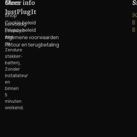
Over
Meer info
S
JustPlugIt
Shop
Cookie beleid
Eenvoudig
Privacy beleid
besparen
met
Algemene voorwaarden
de
Retour en terugbetaling
Zendure
stekker-
batterij.
Zonder
installateur
en
binnen
5
minuten
werkend.