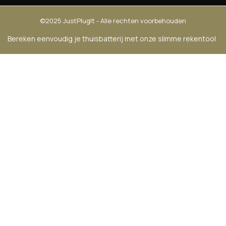
©2025 JustPlugIt - Alle rechten voorbehouden
Bereken eenvoudig je thuisbatterij met onze slimme rekentool