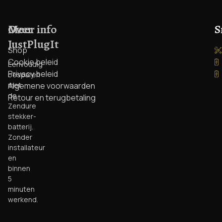
Over
Meer info
S
JustPlugIt
Shop
Cookie beleid
Eenvoudig
Privacy beleid
besparen
met
Algemene voorwaarden
de
Retour en terugbetaling
Zendure
stekker-
batterij.
Zonder
installateur
en
binnen
5
minuten
werkend.