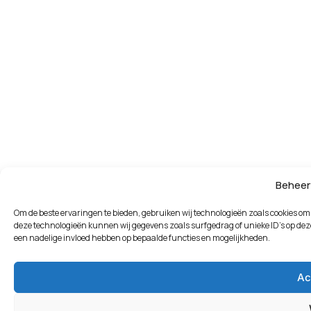
Beheer
Om de beste ervaringen te bieden, gebruiken wij technologieën zoals cookies om 
deze technologieën kunnen wij gegevens zoals surfgedrag of unieke ID's op deze
een nadelige invloed hebben op bepaalde functies en mogelijkheden.
Ac