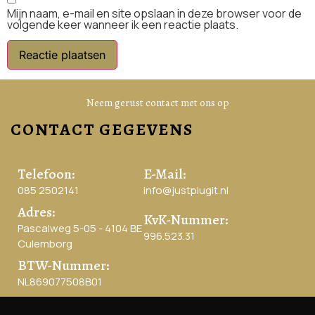
Mijn naam, e-mail en site opslaan in deze browser voor de
volgende keer wanneer ik een reactie plaats.
Neem gerust contact met ons op
CONTACT GEGEVENS
Telefoon:
E-Mail:
085 2502141
info@justplugit.nl
Adres:
KvK-Nummer:
Pascalweg 5-05 - 4104 BE
996.523.31
Culemborg
BTW-Nummer:
NL869077508B01