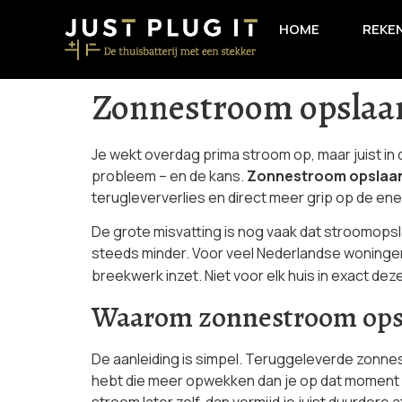
HOME
REKE
Zonnestroom opslaa
Je wekt overdag prima stroom op, maar juist in 
probleem – en de kans.
Zonnestroom opslaan
terugleververlies en direct meer grip op de en
De grote misvatting is nog vaak dat stroomopsla
steeds minder. Voor veel Nederlandse woningen 
breekwerk inzet. Niet voor elk huis in exact de
Waarom zonnestroom opsla
De aanleiding is simpel. Teruggeleverde zonnest
hebt die meer opwekken dan je op dat moment ge
stroom later zelf, dan vermijd je juist duurdere 