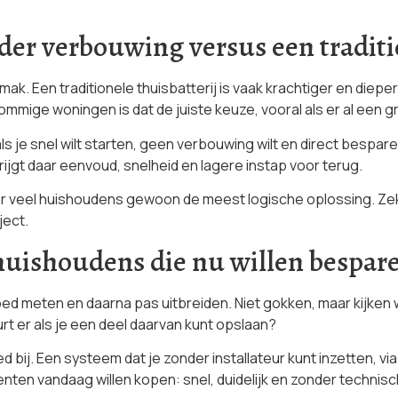
r verbouwing versus een traditio
emak. Een traditionele thuisbatterij is vaak krachtiger en die
sommige woningen is dat de juiste keuze, vooral als er al een gr
als je snel wilt starten, geen verbouwing wilt en direct besparen
gt daar eenvoud, snelheid en lagere instap voor terug.
 veel huishoudens gewoon de meest logische oplossing. Zeker
ject.
huishoudens die nu willen bespar
ed meten en daarna pas uitbreiden. Niet gokken, maar kijken w
t er als je een deel daarvan kunt opslaan?
d bij. Een systeem dat je zonder installateur kunt inzetten, 
ten vandaag willen kopen: snel, duidelijk en zonder technisch 