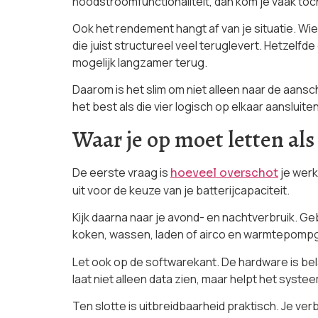
noodstroomfunctionaliteit, dan kom je vaak toch u
Ook het rendement hangt af van je situatie. Wi
die juist structureel veel teruglevert. Hetzelfde
mogelijk langzamer terug.
Daarom is het slim om niet alleen naar de aansc
het best als die vier logisch op elkaar aansluiten
Waar je op moet letten als 
De eerste vraag is
je werk
hoeveel overschot
uit voor de keuze van je batterijcapaciteit.
Kijk daarna naar je avond- en nachtverbruik. Ge
koken, wassen, laden of airco en warmtepompge
Let ook op de softwarekant. De hardware is bel
laat niet alleen data zien, maar helpt het sys
Ten slotte is uitbreidbaarheid praktisch. Je ver