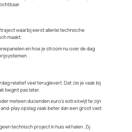
zichtbaar.
traject waarbij eerst allerlei technische
sch maakt.
je zonnepanelen en hoe je stroom nu over de dag
erijsystemen.
 relatief veel teruglevert. Dat zie je vaak bij
k begint pas later.
nder meteen duizenden euro’s extra kwijt te zijn
lug-and-play opslag vaak beter dan een groot vast
n technisch project in huis wil halen. Zij