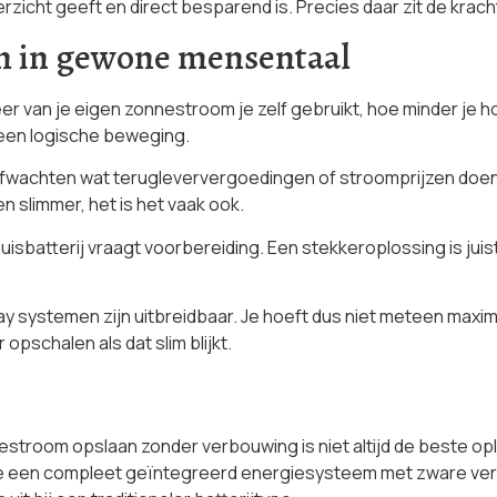
rzicht geeft en direct besparend is. Precies daar zit de krac
en in gewone mensentaal
eer van je eigen zonnestroom je zelf gebruikt, hoe minder je ho
t een logische beweging.
 afwachten wat terugleververgoedingen of stroomprijzen doen,
en slimmer, het is het vaak ook.
huisbatterij vraagt voorbereiding. Een stekkeroplossing is juis
-play systemen zijn uitbreidbaar. Je hoeft dus niet meteen max
r opschalen als dat slim blijkt.
stroom opslaan zonder verbouwing is niet altijd de beste op
 je een compleet geïntegreerd energiesysteem met zware ve