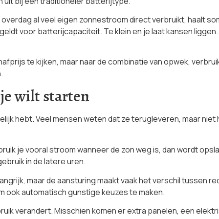
it bij een traditioneler batterijtype.
e overdag al veel eigen zonnestroom direct verbruikt, haalt s
 geldt voor batterijcapaciteit. Te klein en je laat kansen liggen
hafprijs te kijken, maar naar de combinatie van opwek, verbrui
.
je wilt starten
elijk hebt. Veel mensen weten dat ze terugleveren, maar niet h
bruik je vooral stroom wanneer de zon weg is, dan wordt opsla
bruik in de latere uren.
angrijk, maar de aansturing maakt vaak het verschil tussen re
teem ook automatisch gunstige keuzes te maken.
bruik verandert. Misschien komen er extra panelen, een elektris