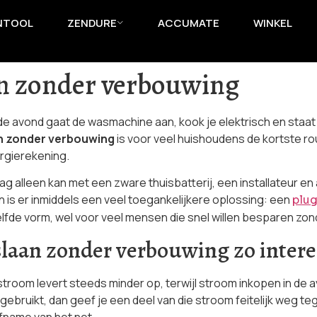
NTOOL
ZENDURE
ACCUMATE
WINKEL
n zonder verbouwing
de avond gaat de wasmachine aan, kook je elektrisch en staat 
 zonder verbouwing
is voor veel huishoudens de kortste ro
ergierekening.
g alleen kan met een zware thuisbatterij, een installateur en
is er inmiddels een veel toegankelijkere oplossing: een
plug
zelfde vorm, wel voor veel mensen die snel willen besparen zon
an zonder verbouwing zo interes
room levert steeds minder op, terwijl stroom inkopen in de avo
bruikt, dan geef je een deel van die stroom feitelijk weg te
afname van het net.