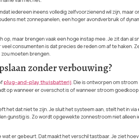
dat iedereen ineens volledig zelfvoorzienend wil zijn, maar 
houdens met zonnepanelen, een hoger avondverbruik of dynami
ch op, maar brengen vaak een hoge instap mee. Je zit dan al sn
 veel consumenten is dat precies de reden om af te haken. Z
ud zou moeten brengen.
pslaan zonder verbouwing?
of
. Die is ontworpen om stroom o
plug-and-play thuisbatterij
aadt op wanneer er overschot is of wanneer stroom goedkoop is
t het dat niet te zijn. Je sluit het systeem aan, stelt het in vi
den gunstig is. Zo wordt opgewekte zonnestroom niet alleen i
wat er gebeurt. Dat maakt het verschil tastbaar. Je ziet hoev