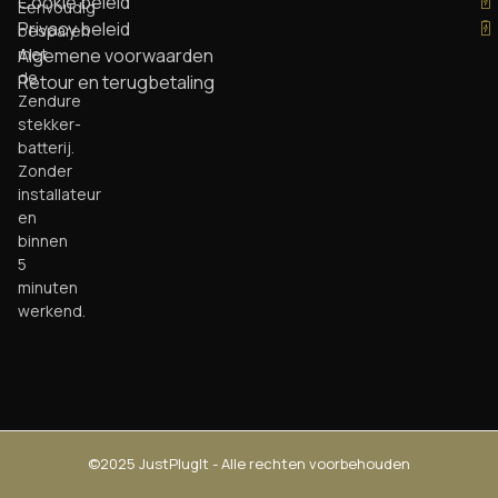
Cookie beleid
Eenvoudig
Privacy beleid
besparen
met
Algemene voorwaarden
de
Retour en terugbetaling
Zendure
stekker-
batterij.
Zonder
installateur
en
binnen
5
minuten
werkend.
©2025 JustPlugIt - Alle rechten voorbehouden