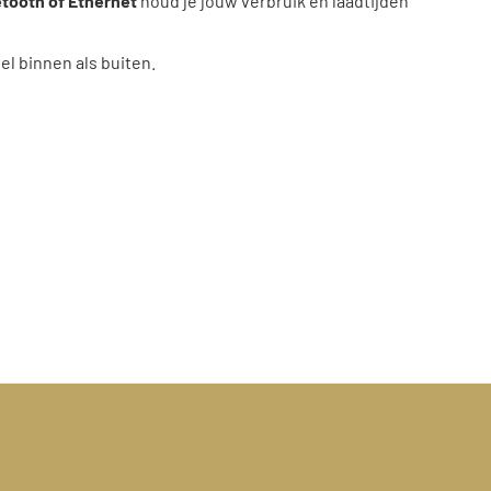
etooth of Ethernet
houd je jouw verbruik en laadtijden
l binnen als buiten.