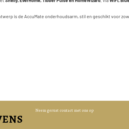
met
Shelly, EverHome, Tibber Pulse en HomeWizard
. Via
WiFi, Blu
ntwerp is de AccuMate onderhoudsarm, stil en geschikt voor zowe
Neem gerust contact met ons op
VENS