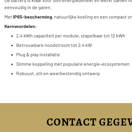
De batterij is klaar voor slim energiebeheer en werkt samen 
eenvoudig in de gaten.
Met
IP65-bescherming
, natuurlijke koeling en een compact o
Kernvoordelen:
2,4 kWh capaciteit per module, stapelbaar tot 12 kWh
Betrouwbare noodstroom tot 2,4 kW
Plug & play installatie
Slimme koppeling met populaire energie-ecosystemen
Robuust, stil en weerbestendig ontwerp
CONTACT GEGE