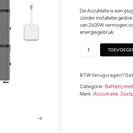
De AccuMate is een plug-
zonder installatie gedoe
van 2400W vermogen vo
energiegebruik.
TOEVOEGE
BTW terugvragen? Dat r
Categorie:
Batterij me
Merk:
,
Accumate
Justp