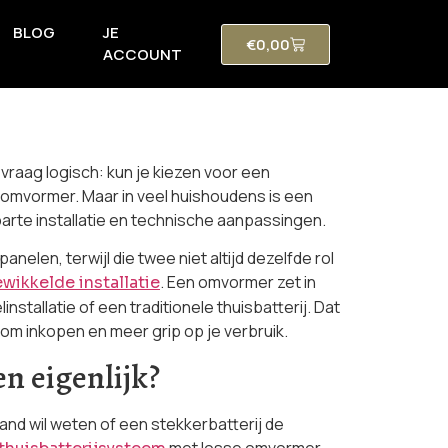
BLOG
JE
€
0,00
ACCOUNT
 vraag logisch: kun je kiezen voor een
pe omvormer. Maar in veel huishoudens is een
parte installatie en technische aanpassingen.
len, terwijl die twee niet altijd dezelfde rol
. Een omvormer zet in
wikkelde installatie
tallatie of een traditionele thuisbatterij. Dat
oom inkopen en meer grip op je verbruik.
n eigenlijk?
and wil weten of een stekkerbatterij de
met losse omvormer,