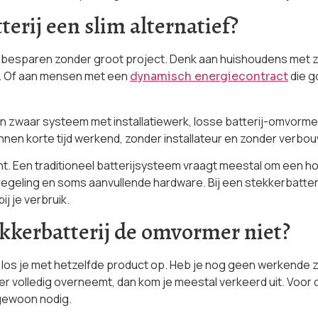
erij een slim alternatief?
s wilt besparen zonder groot project. Denk aan huishoudens m
n. Of aan mensen met een
die g
dynamisch energiecontract
een zwaar systeem met installatiewerk, losse batterij-omvormer
innen korte tijd werkend, zonder installateur en zonder verbouw
nt. Een traditioneel batterijsysteem vraagt meestal om een ho
geling en soms aanvullende hardware. Bij een stekkerbatterij l
ij je verbruik.
kkerbatterij de omvormer niet?
em los je met hetzelfde product op. Heb je nog geen werkende 
r volledig overneemt, dan kom je meestal verkeerd uit. Voo
 gewoon nodig.