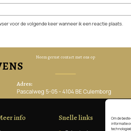
owser voor de volgende keer wanneer ik een reactie plaats.
Neem gerust contact met ons op
VENS
Adres:
Pascalweg 5-05 - 4104 BE Culemborg
eer info
Snelle links
Om de beste 
informatie o
technologieë