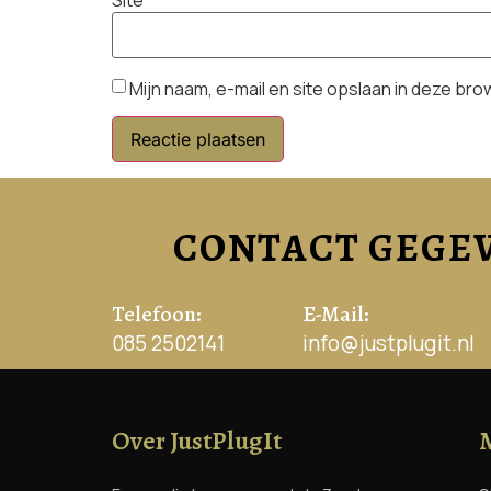
Site
Mijn naam, e-mail en site opslaan in deze br
CONTACT GEGE
Telefoon:
E-Mail:
085 2502141
info@justplugit.nl
Over JustPlugIt
M