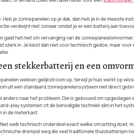
traditioneel
e. Heb je zonnepanelen op je dak, dan heb je in de meeste in
ctie verdwijnt niet zomaar omdat je er een batterij aan toevo
 Dan gaat het niet om vervanging van de zonnepaneelomvorme
juist sterk in. Je kiest dan niet voor technisch gedoe, maar vo
atie.
 een stekkerbatterij en een omvor
epanelen wekken gelijkstroom op, terwijl je huis werkt op wi
oom uit een standaard zonnepanelensysteem niet direct gebrui
heel anders naar het probleem. Die is gebouwd om opgeslagen
and-play systemen zit de benodigde techniek slim in het syste
n in de meterkast.
 Niet welk technisch onderdeel exact welke omzetting doet, ma
technische drempel weg die veel traditionele thuisbatterijen 