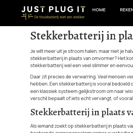
HOME
REKE
Stekkerbatterij in p
Je wilt meer uit je stroom halen, maar niet je h
stekkerbatterij in plaats van omvormer? Het kor
stekkerbatterij wel een veel slimmer en eenvou
Daar zit precies de verwarring. Veel mensen ver
hebben. Een stekkerbatterij is vooral bedoeld 
een klassiek systeem gelijkstroom om naar wiss
verschil bepaalt of iets echt vervangt, of voor
Stekkerbatterij in plaats
Als iemand zoekt op stekkerbatterij in plaats 
bestaande zonnepaneelomvormer overbodig maa