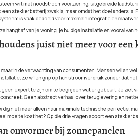
steem wilt met noodstroomvoorziening, uitgebreide laadsturin
t een stekkerbatterij zwak is, maar omdat het doel anders is.
 systeem is vaak bedoeld voor maximale integratie en maatwer
e hangt af van je woning, je huidige installatie en vooral v
udens juist niet meer voor een kl
ek, maar in de verwachting van consumenten. Mensen willen w
stallatie. Ze willen grip op hun stroomverbruik zonder dat he
 geen expert te zijn om te begrijpen wat er gebeurt. Je ziet v
concreet. Geen abstract verhaal over teruglevering en netbel
dig niet meer alleen naar maximale technische perfectie, ma
eel moeite kost het? Op die drie vragen scoort een stekkerbat
 van omvormer bij zonnepanelen