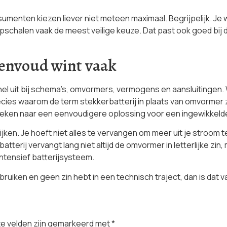
nsumenten kiezen liever niet meteen maximaal. Begrijpelijk. Je w
 opschalen vaak de meest veilige keuze. Dat past ook goed bij 
eenvoud wint vaak
snel uit bij schema’s, omvormers, vermogens en aansluitingen. 
ecies waarom de term stekkerbatterij in plaats van omvormer
oeken naar een eenvoudigere oplossing voor een ingewikkeld
ijken. Je hoeft niet alles te vervangen om meer uit je stroom t
batterij vervangt lang niet altijd de omvormer in letterlijke z
intensief batterijsysteem.
ebruiken en geen zin hebt in een technisch traject, dan is dat 
te velden zijn gemarkeerd met
*