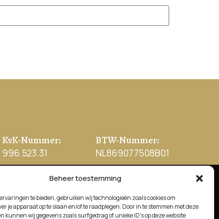
KvK-Nummer:
BTW-Nummer:
996.523.31
NL869077508B01
Beheer toestemming
Zendure
ervaringen te bieden, gebruiken wij technologieën zoals cookies om
ver je apparaat op te slaan en/of te raadplegen. Door in te stemmen met deze
2400AC+
n kunnen wij gegevens zoals surfgedrag of unieke ID's op deze website