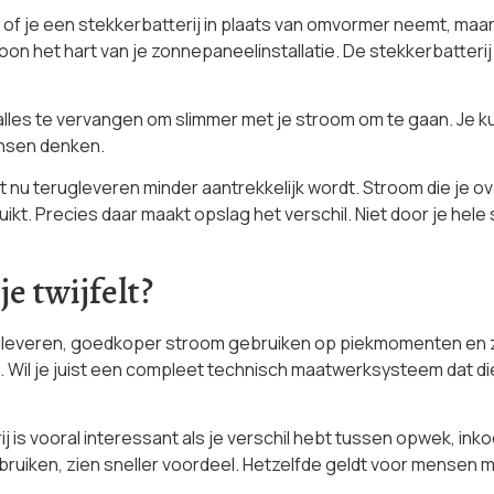
t of je een stekkerbatterij in plaats van omvormer neemt, maar
on het hart van je zonnepaneelinstallatie. De stekkerbatterij
 alles te vervangen om slimmer met je stroom om te gaan. Je k
ensen denken.
 nu terugleveren minder aantrekkelijk wordt. Stroom die je ove
ruikt. Precies daar maakt opslag het verschil. Niet door je h
je twijfelt?
terugleveren, goedkoper stroom gebruiken op piekmomenten en z
. Wil je juist een compleet technisch maatwerksysteem dat diep i
rij is vooral interessant als je verschil hebt tussen opwek, 
ruiken, zien sneller voordeel. Hetzelfde geldt voor mensen m