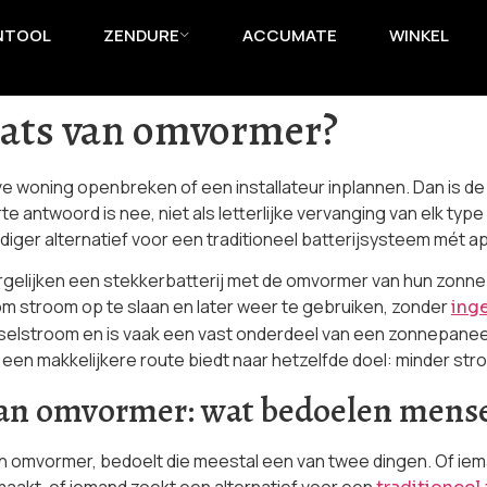
NTOOL
ZENDURE
ACCUMATE
WINKEL
laats van omvormer?
alve woning openbreken of een installateur inplannen. Dan is de
te antwoord is nee, niet als letterlijke vervanging van elk ty
diger alternatief voor een traditioneel batterijsysteem mét a
gelijken een stekkerbatterij met de omvormer van hun zonnepane
om stroom op te slaan en later weer te gebruiken, zonder
inge
elstroom en is vaak een vast onderdeel van een zonnepaneelins
al een makkelijkere route biedt naar hetzelfde doel: minder str
 van omvormer: wat bedoelen mense
van omvormer, bedoelt die meestal een van twee dingen. Of iem
kt, of iemand zoekt een alternatief voor een